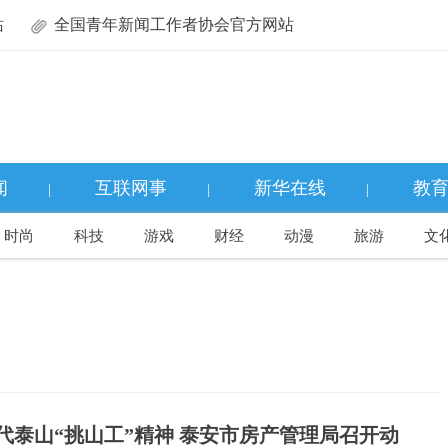
站
全国青年新闻工作者协会官方网站
闻
互联网事
新华在线
教
|
|
|
时尚
科技
游戏
财经
动漫
旅游
文
代泰山“挑山工”精神 泰安市房产管理局召开动