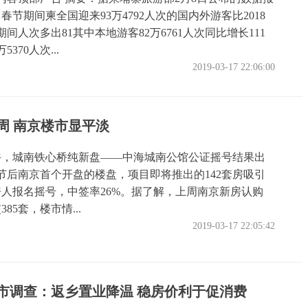
日春节期间柬全国迎来93万4792人次的国内外游客比2018
间人次多出81其中本地游客82万6761人次同比增长111
370人次...
2019-03-17 22:06:00
周 南京楼市显平淡
上午，城南铁心桥纯新盘——中海城南公馆公证摇号结果出
节后南京首个开盘的楼盘，项目即将推出的142套房吸引
买房人报名摇号，中签率26%。据了解，上周南京新房认购
385套，楼市情...
2019-03-17 22:05:42
市调查：返乡置业降温 稳房价利于促消费