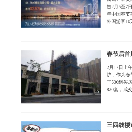
告2月5至7
年中国春节期
外国游客10万5
春节后首
2月17日
炉，作为春
了536组
820套，成交
三四线楼