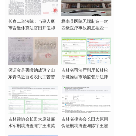
长春二道法院：当事人庭
桦南县医院无端制造一次
审昏迷休克法官田开伍却
四级医疗事故彻底摧毁一
脱法袍欲与家属动
名女企业家
保证金是否缴纳成谜？山
吉林省司法厅副厅长林松
东青岛近百名农民工苦苦
涉嫌操纵市场监管厅法律
讨薪三年无果
顾问招标活动，被
吉林律协会长田大原疑雇
吉林省律协会长田大原用
水军删稿掩盖陈宇王淑英
伪证删稿掩盖与陈宇王淑
霸占集体财产事实
英合谋霸占集体财