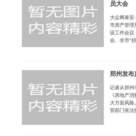
员大会
大众网泰安·
市房产管理
设工作会议
会、全市“担当
郑州发布
记者从郑州
《房地产消
大方面风险
管部门依法投