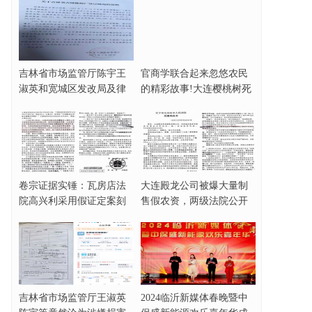
吉林省市场监管厅陈宇王
官商学联合起来忽悠农民
淑英和宽城区发改局及律
的精彩故事!大连樱桃树死
师协会田大原被指
亡事件完整梳理
卷宗证据实锤：瓦房店法
大连殿龙公司被爆大量制
院高兴利采用假证定案刻
售假农资，两级法院公开
意制造缺席判决！
为其站队？
吉林省市场监管厅王淑英
2024临沂新媒体春晚暨中