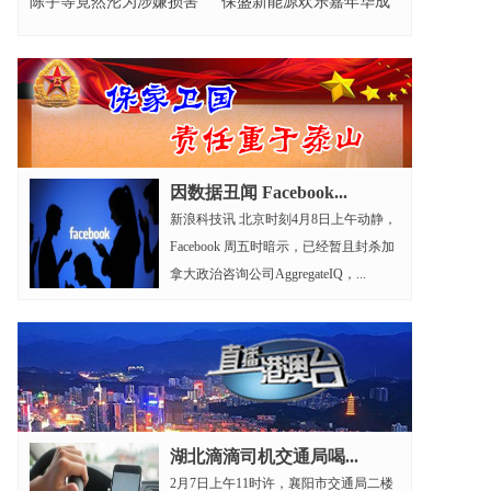
陈宇等竟然沦为涉嫌损害
保盛新能源欢乐嘉年华成
营商环境的元凶?
功举办
因数据丑闻 Facebook...
新浪科技讯 北京时刻4月8日上午动静，
Facebook 周五时暗示，已经暂且封杀加
拿大政治咨询公司AggregateIQ，...
湖北滴滴司机交通局喝...
2月7日上午11时许，襄阳市交通局二楼