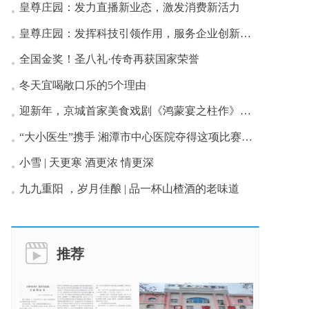
皇尊庄园：发力直播新业态，激发消费新活力
皇尊庄园：发挥科技引领作用，服务企业创新发展
全国金奖！圣八礼·传奇再获国家荣誉
冬天宜喝敞口乐的5个理由
迎新年，京城首家美食戏剧《鸿蒙宴之柱作》首演成功
“大小医生”携手 湘潭市中心医院夺得这项比赛一等奖
小雪 | 天更寒 酒更浓 情更深
九九重阳 ，岁月佳酿 | 品一杯山楂酒的老味道
推荐