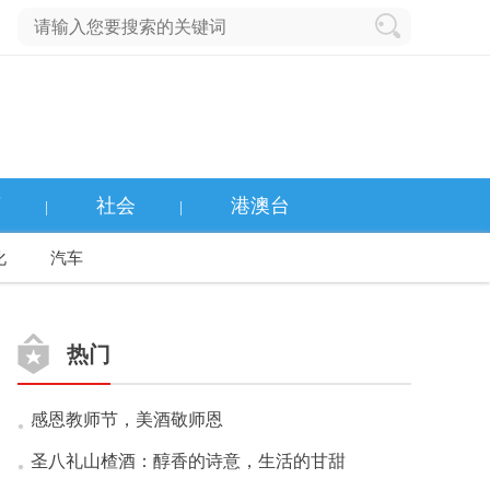
育
社会
港澳台
|
|
化
汽车
热门
感恩教师节，美酒敬师恩
圣八礼山楂酒：醇香的诗意，生活的甘甜