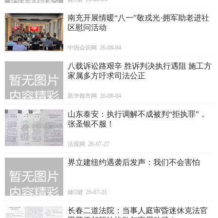
南充开展情暖“八一”敬戎光·拥军助老进社
区慰问活动
中国众识网 26-08-04
八载诉讼路艰辛 胜诉判决执行遇阻 施工方
家属多方吁求司法公正
新华都市网 26-08-04
山东泰安：执行调解不成被判“拒执罪”，
张圣银不服！
法观网 26-07-27
界立建纽约遇袭后发声：我们不会害怕
鏈煡 26-07-21
长春二道法院：当事人庭审昏迷休克法官