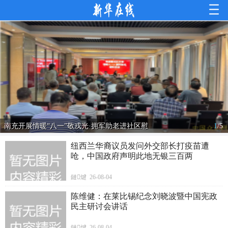
南充开展情暖“八一”敬戎光·拥军助老进社区慰
1
/
5
纽西兰华裔议员发问外交部长打疫苗遭
呛，中国政府声明此地无银三百两
鏈煡 26-08-04
陈维健：在莱比锡纪念刘晓波暨中国宪政
民主研讨会讲话
鏈煡 26-08-04