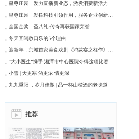
皇尊庄园：发力直播新业态，激发消费新活力
皇尊庄园：发挥科技引领作用，服务企业创新发展
全国金奖！圣八礼·传奇再获国家荣誉
冬天宜喝敞口乐的5个理由
迎新年，京城首家美食戏剧《鸿蒙宴之柱作》首演成功
“大小医生”携手 湘潭市中心医院夺得这项比赛一等奖
小雪 | 天更寒 酒更浓 情更深
九九重阳 ，岁月佳酿 | 品一杯山楂酒的老味道
推荐