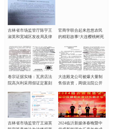
吉林省市场监管厅陈宇王
官商学联合起来忽悠农民
淑英和宽城区发改局及律
的精彩故事!大连樱桃树死
师协会田大原被指
亡事件完整梳理
卷宗证据实锤：瓦房店法
大连殿龙公司被爆大量制
院高兴利采用假证定案刻
售假农资，两级法院公开
意制造缺席判决！
为其站队？
吉林省市场监管厅王淑英
2024临沂新媒体春晚暨中