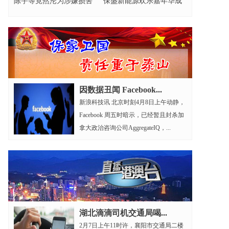
陈宇等竟然沦为涉嫌损害
保盛新能源欢乐嘉年华成
营商环境的元凶?
功举办
因数据丑闻 Facebook...
新浪科技讯 北京时刻4月8日上午动静，
Facebook 周五时暗示，已经暂且封杀加
拿大政治咨询公司AggregateIQ，...
湖北滴滴司机交通局喝...
2月7日上午11时许，襄阳市交通局二楼