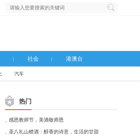
育
社会
港澳台
|
|
化
汽车
热门
感恩教师节，美酒敬师恩
圣八礼山楂酒：醇香的诗意，生活的甘甜