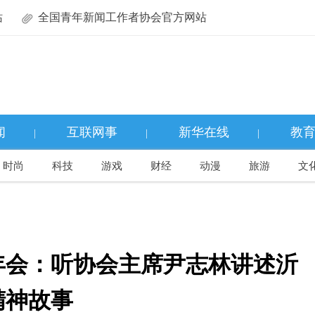
站
全国青年新闻工作者协会官方网站
闻
互联网事
新华在线
教
|
|
|
时尚
科技
游戏
财经
动漫
旅游
文
年会：听协会主席尹志林讲述沂
精神故事