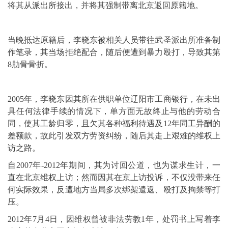
将其从派出所接出，并将其强制带离北京返回原籍地。
当晚抵达原籍后，李晓东被相关人员带往武圣派出所准备制
作笔录，其当场拒绝配合，随后便遭到暴力殴打，导致其第
8肋骨骨折。
2005年，李晓东因其所在供职单位辽阳市工商银行，在未出
具任何法律手续的情况下，单方面无故终止与他的劳动合
同，使其工龄归零，且欠其各种福利待遇及12年同工异酬的
差额款，故此引发双方劳资纠纷，随后其走上艰难的维权上
访之路。
自2007年-2012年期间，其为讨回公道，也为谋求生计，一
直在北京维权上访；然而因其在京上访投诉，不仅没带来任
何实际效果，反遭地方当局多次绑架遣返、殴打及拘禁等打
压。
2012年7月4日，因维权曾被非法劳教1年，处罚书上写着李