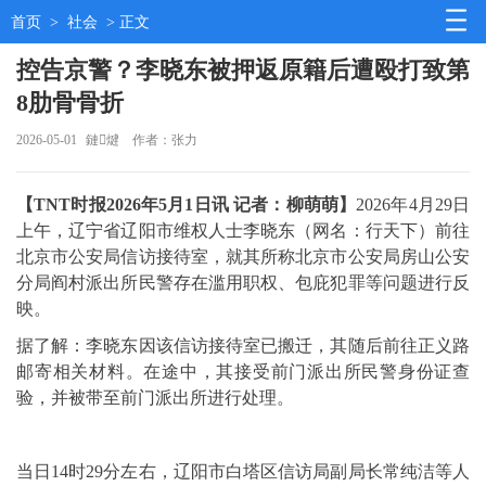
首页
>
社会
> 正文
控告京警？李晓东被押返原籍后遭殴打致第
8肋骨骨折
2026-05-01
鏈煡
作者：张力
【TNT时报2026年5月1日讯 记者：柳萌萌】
2026年4月29日
上午，辽宁省辽阳市维权人士李晓东（网名：行天下）前往
北京市公安局信访接待室，就其所称北京市公安局房山公安
分局阎村派出所民警存在滥用职权、包庇犯罪等问题进行反
映。
据了解：李晓东因该信访接待室已搬迁，其随后前往正义路
邮寄相关材料。在途中，其接受前门派出所民警身份证查
验，并被带至前门派出所进行处理。
当日14时29分左右，辽阳市白塔区信访局副局长常纯洁等人