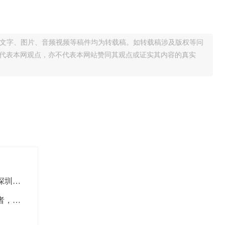
的文字、图片、音频视频等稿件均为转载稿。如转载稿涉及版权等问
代表本网观点，亦不代表本网站赞同其观点或证实其内容的真实
致中纪委—深圳市公安局宝安分局镇南派出所称深圳海关官员及兄弟子女（
深圳一女律师三次被送精神病院，她是精神病患者，还是被精神病？