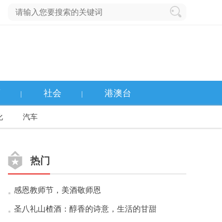
育
社会
港澳台
|
|
化
汽车
热门
感恩教师节，美酒敬师恩
圣八礼山楂酒：醇香的诗意，生活的甘甜