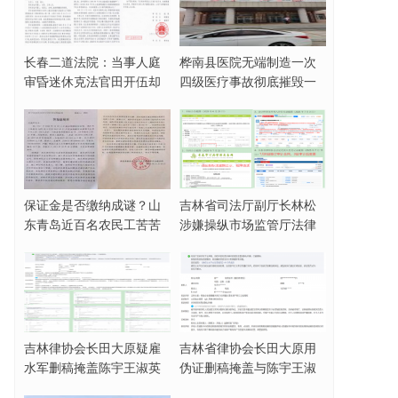
长春二道法院：当事人庭
桦南县医院无端制造一次
审昏迷休克法官田开伍却
四级医疗事故彻底摧毁一
脱法袍欲与家属动
名女企业家
保证金是否缴纳成谜？山
吉林省司法厅副厅长林松
东青岛近百名农民工苦苦
涉嫌操纵市场监管厅法律
讨薪三年无果
顾问招标活动，被
吉林律协会长田大原疑雇
吉林省律协会长田大原用
水军删稿掩盖陈宇王淑英
伪证删稿掩盖与陈宇王淑
霸占集体财产事实
英合谋霸占集体财