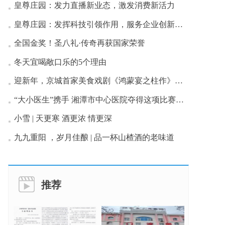
皇尊庄园：发力直播新业态，激发消费新活力
皇尊庄园：发挥科技引领作用，服务企业创新发展
全国金奖！圣八礼·传奇再获国家荣誉
冬天宜喝敞口乐的5个理由
迎新年，京城首家美食戏剧《鸿蒙宴之柱作》首演成功
“大小医生”携手 湘潭市中心医院夺得这项比赛一等奖
小雪 | 天更寒 酒更浓 情更深
九九重阳 ，岁月佳酿 | 品一杯山楂酒的老味道
推荐