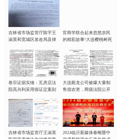
吉林省市场监管厅陈宇王
官商学联合起来忽悠农民
淑英和宽城区发改局及律
的精彩故事!大连樱桃树死
师协会田大原被指
亡事件完整梳理
卷宗证据实锤：瓦房店法
大连殿龙公司被爆大量制
院高兴利采用假证定案刻
售假农资，两级法院公开
意制造缺席判决！
为其站队？
吉林省市场监管厅王淑英
2024临沂新媒体春晚暨中