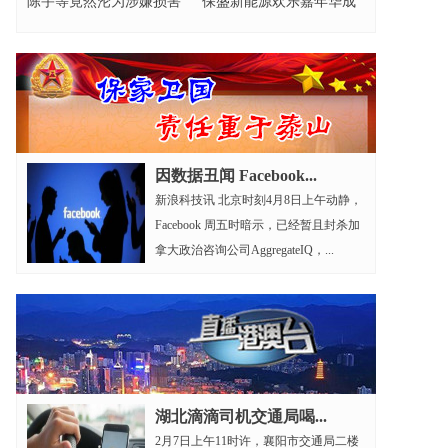
陈宇等竟然沦为涉嫌损害
保盛新能源欢乐嘉年华成
营商环境的元凶?
功举办
因数据丑闻 Facebook...
新浪科技讯 北京时刻4月8日上午动静，
Facebook 周五时暗示，已经暂且封杀加
拿大政治咨询公司AggregateIQ，...
湖北滴滴司机交通局喝...
2月7日上午11时许，襄阳市交通局二楼