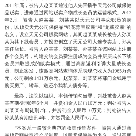
2011年底，被告人赵某某通过他人先容插手天元公司做保健
品贩卖，进修通过网站贩卖产物成长会员的运营模式。2012
年2月，被告人赵某某、刘某某以天元公司事恋职员的身
份，以贩卖天元公司保健品“银花蒜宝胶囊”和“龙藏胶囊”的
名义，设立天元公司贩卖网站，其间赵某某成长被告人孙某
某为其下线会员，并投资创立了天元公司大连专卖店，孙某
某任店长。被告人赵某某、刘某某、孙某某在该网站上注册
多个会员号，构建交纳会员费注册成为会员并层层成长下线
会员抽取提成的贩卖模式，通过高额返利引诱大量成长会
员。制止案发，该贩卖网站查询体系表现总收入为1965万余
元，公司剩余1431万余元。赵某某、刘某某将部门金钱用于
购买房产、轿车、送还小我私人债务等。
最终，法院以组织、率领传销勾当罪，判处被告人赵某
某有期徒刑6年6个月，并赏罚金人民币10万元；判处被告人
刘某某有期徒刑7年，并赏罚金人民币10万元；判处被告人
孙某某有期徒刑4年，并赏罚金人民币5万元。
“本案系一路较为典范的收集传销案件，被告人通过商
品贩卖网站奉行会员制度，以贩卖保健品为名义，通过高额