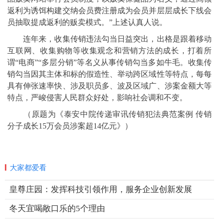
返利为诱饵构建交纳会员费注册成为会员并层层成长下线会
员抽取提成返利的贩卖模式。”上述认真人说。
连年来，收集传销违法勾当日益突出，出格是跟着移动
互联网、收集购物等收集观念和营销方法的成长，打着所
谓“电商”“多层分销”等名义从事传销勾当多如牛毛。收集传
销勾当因其主体和标的假造性、举动跨区域性等特点，每每
具有伸张速率快、涉及职员多、波及区域广、涉案金额大等
特点，严峻侵害人民群众好处，影响社会调和不变。
（原题为《泰安中院传递审讯传销犯法典范案例 传销
分子成长15万会员涉案超14亿元》）
大家都爱看
皇尊庄园：发挥科技引领作用，服务企业创新发展
冬天宜喝敞口乐的5个理由