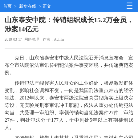
首页
>
新华在线
> 正文
山东泰安中院：传销组织成长15.2万会员，
涉案14亿元
2019-03-17
网络整理
作者：Admin
克日，山东省泰安市中级人民法院召开消息宣布会，宣
布全市法院依法审讯传销犯法案件事变环境，并传递典范案
例。
传销犯法严峻侵害人民群众的工业好处，极易激发群体
变乱，影响社会调和不变，一向是我国刑法重点冲击的经济
犯法。2012年以来，泰安市两级法院当真贯彻落实上级决定
陈设，充实验展刑事审讯冲击职能，依法从重办处传销犯法
勾当，共受理一审组织、率领传销勾当犯法案件27件，审结
27件，判处犯法分子177人，个中判处5年以上有期徒刑16
人。
2005年起，被告人李某某（系香港住民）筹谋创立公司