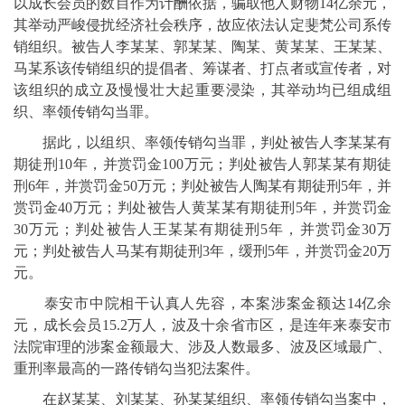
以成长会员的数目作为计酬依据，骗取他人财物14亿余元，
其举动严峻侵扰经济社会秩序，故应依法认定斐梵公司系传
销组织。被告人李某某、郭某某、陶某、黄某某、王某某、
马某系该传销组织的提倡者、筹谋者、打点者或宣传者，对
该组织的成立及慢慢壮大起重要浸染，其举动均已组成组
织、率领传销勾当罪。
据此，以组织、率领传销勾当罪，判处被告人李某某有
期徒刑10年，并赏罚金100万元；判处被告人郭某某有期徒
刑6年，并赏罚金50万元；判处被告人陶某有期徒刑5年，并
赏罚金40万元；判处被告人黄某某有期徒刑5年，并赏罚金
30万元；判处被告人王某某有期徒刑5年，并赏罚金30万
元；判处被告人马某有期徒刑3年，缓刑5年，并赏罚金20万
元。
泰安市中院相干认真人先容，本案涉案金额达14亿余
元，成长会员15.2万人，波及十余省市区，是连年来泰安市
法院审理的涉案金额最大、涉及人数最多、波及区域最广、
重刑率最高的一路传销勾当犯法案件。
在赵某某、刘某某、孙某某组织、率领传销勾当案中，