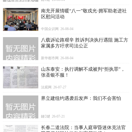
南充开展情暖“八一”敬戎光·拥军助老进社
区慰问活动
中国众识网 26-08-04
八载诉讼路艰辛 胜诉判决执行遇阻 施工方
家属多方吁求司法公正
新华都市网 26-08-04
山东泰安：执行调解不成被判“拒执罪”，
张圣银不服！
法观网 26-07-27
界立建纽约遇袭后发声：我们不会害怕
鏈煡 26-07-21
长春二道法院：当事人庭审昏迷休克法官