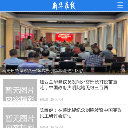
南充开展情暖“八一”敬戎光·拥军助老进社区慰
1
/
5
纽西兰华裔议员发问外交部长打疫苗遭
呛，中国政府声明此地无银三百两
鏈煡 26-08-04
陈维健：在莱比锡纪念刘晓波暨中国宪政
民主研讨会讲话
鏈煡 26-08-04